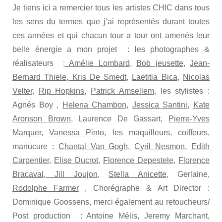
Je tiens ici a remercier tous les artistes CHIC dans tous
les sens du termes que j’ai représentés durant toutes
ces années et qui chacun tour a tour ont amenés leur
belle énergie a mon projet : les photographes &
réalisateurs :
Amélie Lombard
,
Bob jeusette
,
Jean-
Bernard Thiele
,
Kris De Smedt
,
Laetitia Bica
,
Nicolas
Velter
,
Rip Hopkins
,
Patrick Amsellem
, les stylistes :
Agnés Boy ,
Helena Chambon,
Jessica Santini
,
Kate
Aronson Brown
, Laurence De Gassart,
Pierre-Yves
Marquer
,
Vanessa Pinto
, les maquilleurs, coiffeurs,
manucure :
Chantal Van Gogh
,
Cyril Nesmon
,
Edith
Carpentier
,
Elise Ducrot
,
Florence Depestele
,
Florence
Bracaval
,
Jill Joujon,
Stella Anicette
, Gerlaine,
Rodolphe Farmer
, Chorégraphe & Art Director :
Dominique Goossens, merci également au retoucheurs/
Post production : Antoine Mélis, Jeremy Marchant,