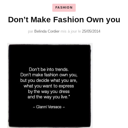
FASHION
Don’t Make Fashion Own you
par
Belinda Cordier
mis à jour le
25/05/2014