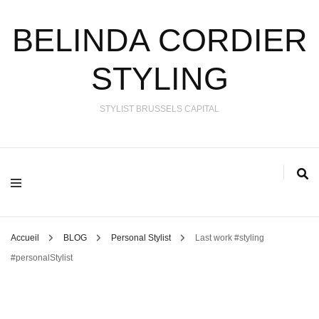
BELINDA CORDIER
STYLING
STYLIST BRUSSELS CAPITAL
Accueil
BLOG
Personal Stylist
Last work #styling
#personalStylist