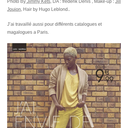
Photo By
Jimmy Kets,
DA : frederik Denis , Make-up :
Jill
Joujon
, Hair by Hugo Leblond..
J’ai travaillé aussi pour différents catalogues et
magalogues a Paris.