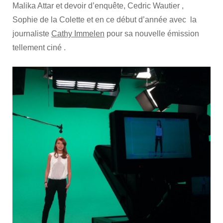
Malika Attar et devoir d’enquête, Cedric Wautier ,
Sophie de la Colette et en ce début d’année avec la
journaliste
Cathy Immelen
pour sa nouvelle émission
tellement ciné .