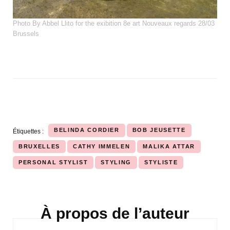
Photo By Abbel Llito for the exibition 8e art Nouveaux regards 28/03
Brussels
BELINDA CORDIER
BOB JEUSETTE
Étiquettes :
BRUXELLES
CATHY IMMELEN
MALIKA ATTAR
PERSONAL STYLIST
STYLING
STYLISTE
À propos de l’auteur
Navigation