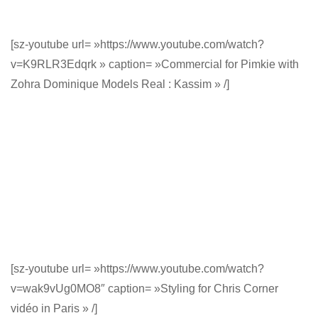
[sz-youtube url= »https://www.youtube.com/watch?
v=K9RLR3Edqrk » caption= »Commercial for Pimkie with
Zohra Dominique Models Real : Kassim » /]
[sz-youtube url= »https://www.youtube.com/watch?
v=wak9vUg0MO8″ caption= »Styling for Chris Corner
vidéo in Paris » /]